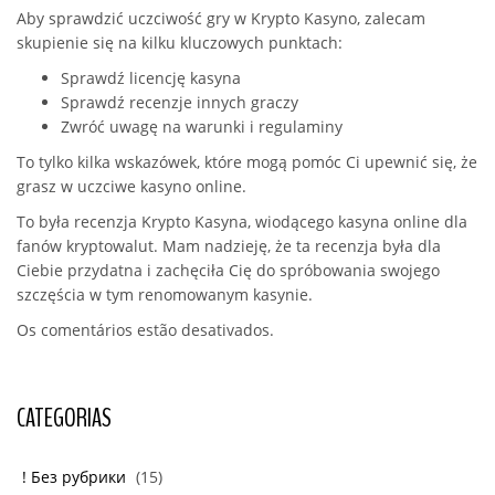
Aby sprawdzić uczciwość gry w Krypto Kasyno, zalecam
skupienie się na kilku kluczowych punktach:
Sprawdź licencję kasyna
Sprawdź recenzje innych graczy
Zwróć uwagę na warunki i regulaminy
To tylko kilka wskazówek, które mogą pomóc Ci upewnić się, że
grasz w uczciwe kasyno online.
To była recenzja Krypto Kasyna, wiodącego kasyna online dla
fanów kryptowalut. Mam nadzieję, że ta recenzja była dla
Ciebie przydatna i zachęciła Cię do spróbowania swojego
szczęścia w tym renomowanym kasynie.
Os comentários estão desativados.
CATEGORIAS
! Без рубрики
(15)