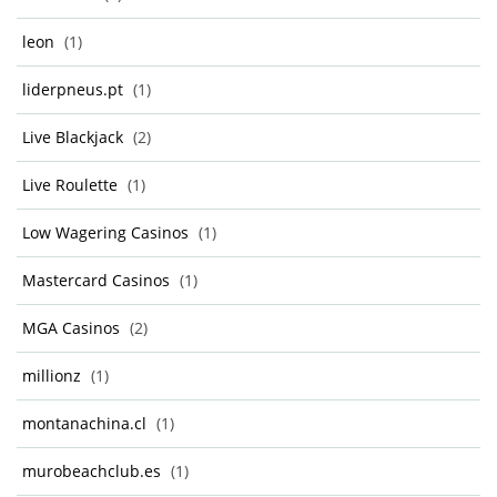
leon
(1)
liderpneus.pt
(1)
Live Blackjack
(2)
Live Roulette
(1)
Low Wagering Casinos
(1)
Mastercard Casinos
(1)
MGA Casinos
(2)
millionz
(1)
montanachina.cl
(1)
murobeachclub.es
(1)