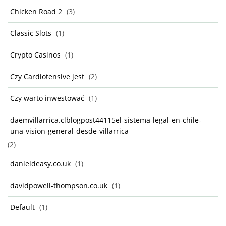
Chicken Road 2
(3)
Classic Slots
(1)
Crypto Casinos
(1)
Czy Cardiotensive jest
(2)
Czy warto inwestować
(1)
daemvillarrica.clblogpost44115el-sistema-legal-en-chile-
una-vision-general-desde-villarrica
(2)
danieldeasy.co.uk
(1)
davidpowell-thompson.co.uk
(1)
Default
(1)