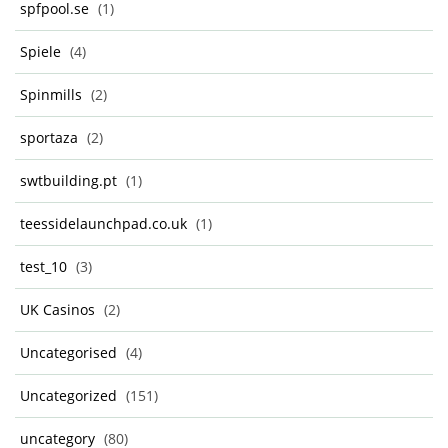
spfpool.se
(1)
Spiele
(4)
Spinmills
(2)
sportaza
(2)
swtbuilding.pt
(1)
teessidelaunchpad.co.uk
(1)
test_10
(3)
UK Casinos
(2)
Uncategorised
(4)
Uncategorized
(151)
uncategory
(80)