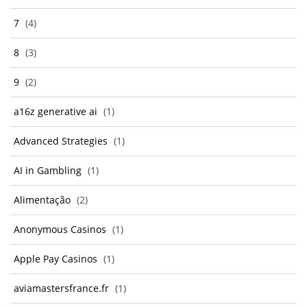
7
(4)
8
(3)
9
(2)
a16z generative ai
(1)
Advanced Strategies
(1)
AI in Gambling
(1)
Alimentação
(2)
Anonymous Casinos
(1)
Apple Pay Casinos
(1)
aviamastersfrance.fr
(1)