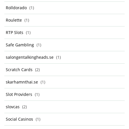
Rolldorado
(1)
Roulette
(1)
RTP Slots
(1)
Safe Gambling
(1)
salongentalkingheads.se
(1)
Scratch Cards
(2)
skarhamnthai.se
(1)
Slot Providers
(1)
slovcas
(2)
Social Casinos
(1)