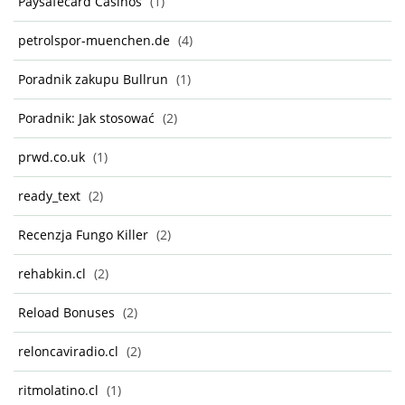
Paysafecard Casinos
(1)
petrolspor-muenchen.de
(4)
Poradnik zakupu Bullrun
(1)
Poradnik: Jak stosować
(2)
prwd.co.uk
(1)
ready_text
(2)
Recenzja Fungo Killer
(2)
rehabkin.cl
(2)
Reload Bonuses
(2)
reloncaviradio.cl
(2)
ritmolatino.cl
(1)