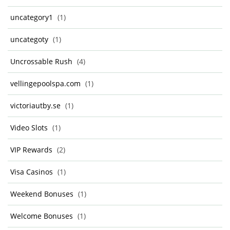
uncategory1
(1)
uncategoty
(1)
Uncrossable Rush
(4)
vellingepoolspa.com
(1)
victoriautby.se
(1)
Video Slots
(1)
VIP Rewards
(2)
Visa Casinos
(1)
Weekend Bonuses
(1)
Welcome Bonuses
(1)