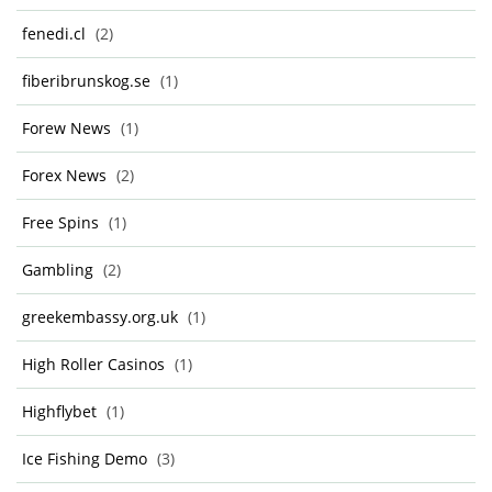
fenedi.cl
(2)
fiberibrunskog.se
(1)
Forew News
(1)
Forex News
(2)
Free Spins
(1)
Gambling
(2)
greekembassy.org.uk
(1)
High Roller Casinos
(1)
Highflybet
(1)
Ice Fishing Demo
(3)