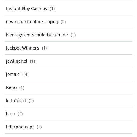
Instant Play Casinos
(1)
it.winspark.online – проц
(2)
iven-agssen-schule-husum.de
(1)
Jackpot Winners
(1)
jawliner.cl
(1)
joma.cl
(4)
Keno
(1)
kiltritos.cl
(1)
leon
(1)
liderpneus.pt
(1)