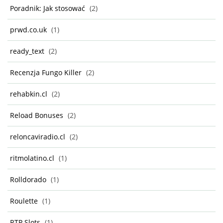
Poradnik: Jak stosować
(2)
prwd.co.uk
(1)
ready_text
(2)
Recenzja Fungo Killer
(2)
rehabkin.cl
(2)
Reload Bonuses
(2)
reloncaviradio.cl
(2)
ritmolatino.cl
(1)
Rolldorado
(1)
Roulette
(1)
RTP Slots
(1)