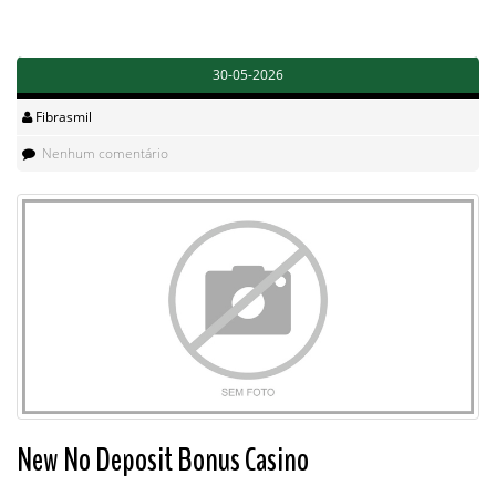
30-05-2026
Fibrasmil
Nenhum comentário
New No Deposit Bonus Casino