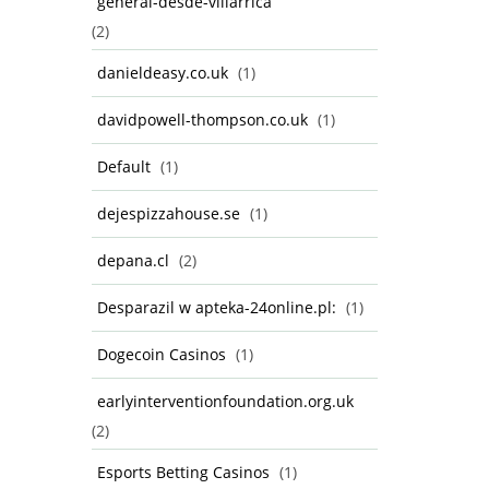
general-desde-villarrica
(2)
danieldeasy.co.uk
(1)
davidpowell-thompson.co.uk
(1)
Default
(1)
dejespizzahouse.se
(1)
depana.cl
(2)
Desparazil w apteka-24online.pl:
(1)
Dogecoin Casinos
(1)
earlyinterventionfoundation.org.uk
(2)
Esports Betting Casinos
(1)