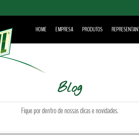
HOME
EMPRESA
PRODUTOS
REPRESENTAN
Blog
Fique por dentro de nossas dicas e novidades.