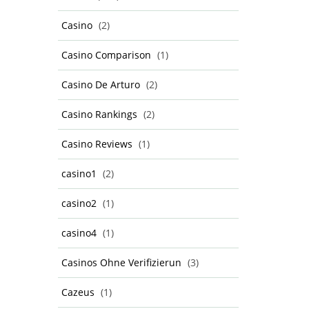
Casino
(2)
Casino Comparison
(1)
Casino De Arturo
(2)
Casino Rankings
(2)
Casino Reviews
(1)
casino1
(2)
casino2
(1)
casino4
(1)
Casinos Ohne Verifizierun
(3)
Cazeus
(1)