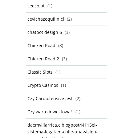
ceeco.pt
(1)
cevichazoquilin.cl
(2)
chatbot design 6
(3)
Chicken Road
(8)
Chicken Road 2
(3)
Classic Slots
(1)
Crypto Casinos
(1)
Czy Cardiotensive jest
(2)
Czy warto inwestować
(1)
daemvillarrica.clblogpost44115el-
sistema-legal-en-chile-una-vision-