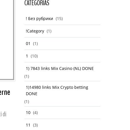
CATEGORIAS
! Без рубрики
(15)
!Category
(1)
01
(1)
1
(10)
1) 7843 links Mix Casino (NL) DONE
(1)
1)14980 links Mix Crypto betting
derne
DONE
(1)
i di
10
(4)
11
(3)