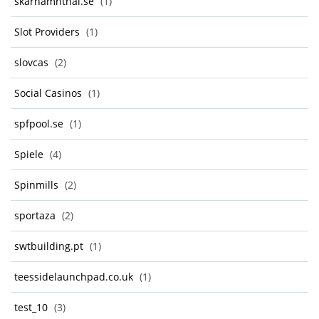
skarhamnthai.se
(1)
Slot Providers
(1)
slovcas
(2)
Social Casinos
(1)
spfpool.se
(1)
Spiele
(4)
Spinmills
(2)
sportaza
(2)
swtbuilding.pt
(1)
teessidelaunchpad.co.uk
(1)
test_10
(3)