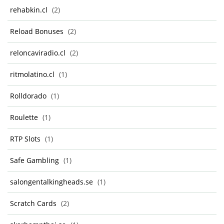
rehabkin.cl
(2)
Reload Bonuses
(2)
reloncaviradio.cl
(2)
ritmolatino.cl
(1)
Rolldorado
(1)
Roulette
(1)
RTP Slots
(1)
Safe Gambling
(1)
salongentalkingheads.se
(1)
Scratch Cards
(2)