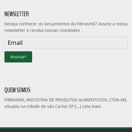
NEWSLETTER
Deseja conhecer os lançamentos da Fibrasmil? Assine a nossa
newsletter e receba nossas novidades .
QUEM SOMOS
FIBRASMIL INDUSTRIA DE PRODUTOS ALIMENTíCIOS, LTDA-ME,
situada na cidade de são Carlos-SP [...]
Leia mais