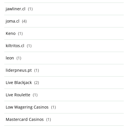
jawliner.cl
(1)
joma.cl
(4)
Keno
(1)
kiltritos.cl
(1)
leon
(1)
liderpneus.pt
(1)
Live Blackjack
(2)
Live Roulette
(1)
Low Wagering Casinos
(1)
Mastercard Casinos
(1)