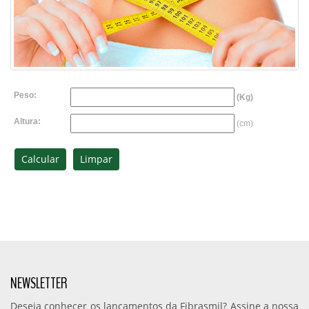
Peso:
(Kg)
Altura:
(cm)
NEWSLETTER
Deseja conhecer os lançamentos da Fibrasmil? Assine a nossa