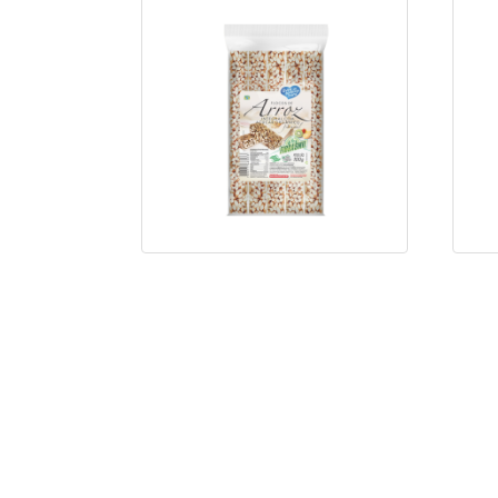
Flocos Arroz Integral
c/Açúcar Orgânico
Ver foto
Saiba mais