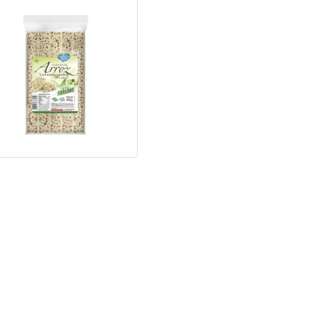
Flocos de Arroz
Caramelizado
Ver foto
Saiba mais